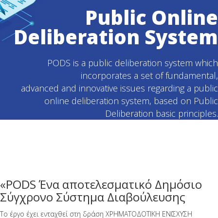
Public Online
Deliberation System
PODS is a public deliberation system which
incorporates a set of fundamental,
advanced and innovative issues regarding a public
online deliberation system, based on Public
Deliberation basic principles.
«PODS Ένα αποτελεσματικό Δημόσιο
Σύγχρονο Σύστημα Διαβούλευσης
Το έργο έχει ενταχθεί στη δράση ΧΡΗΜΑΤΟΔΟΤΙΚΗ ΕΝΙΣΧΥΣΗ